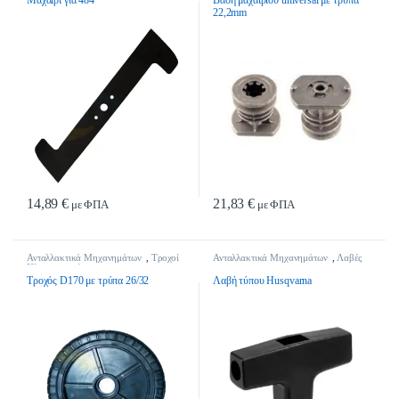
22,2mm
14,89
€
21,83
€
με ΦΠΑ
με ΦΠΑ
Ανταλλακτικά Μηχανημάτων
,
Τροχοί
Ανταλλακτικά Μηχανημάτων
,
Λαβές
Χλοοκοπτικών
Τροχός D170 με τρύπα 26/32
Λαβή τύπου Husqvarna