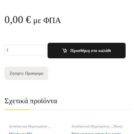
0,00
€
με ΦΠΑ
Quantity
Προσθήκη στο καλάθι
Ζητηστε Προσφορα
Σχετικά προϊόντα
Ανταλλακτικά Μηχανημάτων
,
Ανταλλακτικά Μηχανημάτων
,
Βάσεις
Μαχαίρια
Μαχαιριών
Μαχαίρι για 484
Βάση μαχαιριού universal με τρύπα