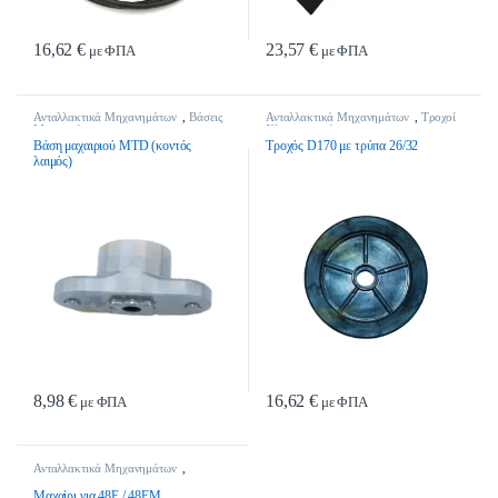
16,62
€
23,57
€
με ΦΠΑ
με ΦΠΑ
Ανταλλακτικά Μηχανημάτων
,
Βάσεις
Ανταλλακτικά Μηχανημάτων
,
Τροχοί
Μαχαιριών
Χλοοκοπτικών
Βάση μαχαιριού MTD (κοντός
Τροχός D170 με τρύπα 26/32
λαιμός)
8,98
€
16,62
€
με ΦΠΑ
με ΦΠΑ
Ανταλλακτικά Μηχανημάτων
,
Μαχαίρια
Μαχαίρι για 48E / 48EM