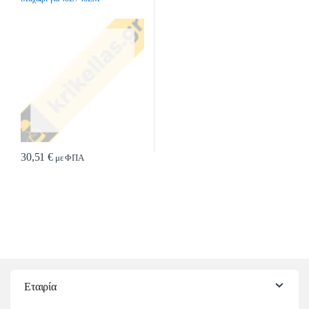
30,51
€
με ΦΠΑ
Εταιρία