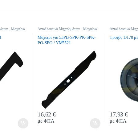
μάτων
,
Μαχαίρια
Ανταλλακτικά Μηχανημάτων
,
Μαχαίρια
Ανταλλακτικά Μηχ
Χλοοκοπτικών
4
Μαχαίρι για 53PB-SPK-PK-SPK-
Τροχός D170 με
PO-SPO / YM5521
16,62
€
17,93
€
y
Quantity
Quan
με ΦΠΑ
με ΦΠΑ