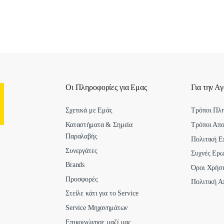
Οι Πληροφορίες για Εμας
Για την Α
Σχετικά με Εμάς
Τρόποι Πλ
Καταστήματα & Σημεία
Τρόποι Απ
Παραλαβής
Πολιτική Ε
Συνεργάτες
Συχνές Ερω
Brands
Όροι Χρήσ
Προσφορές
Πολιτική Α
Στείλε κάτι για το Service
Service Μηχανημάτων
Επικοινώνησε μαζί μας