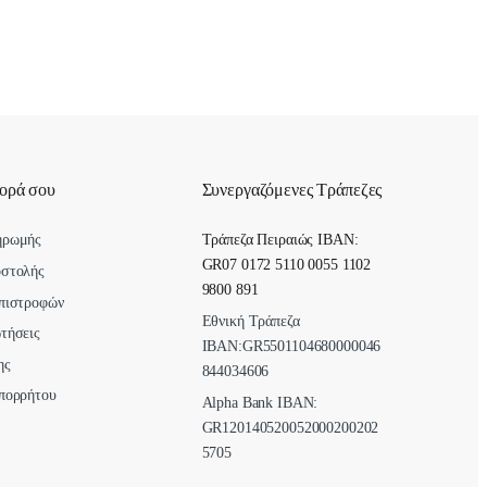
γορά σου
Συνεργαζόμενες Τράπεζες
ηρωμής
Τράπεζα Πειραιώς IBAN:
GR07 0172 5110 0055 1102
οστολής
9800 891
πιστροφών
Εθνική Τράπεζα
τήσεις
ΙΒΑΝ:GR5501104680000046
ης
844034606
πορρήτου
Alpha Bank ΙΒΑΝ:
GR120140520052000200202
5705