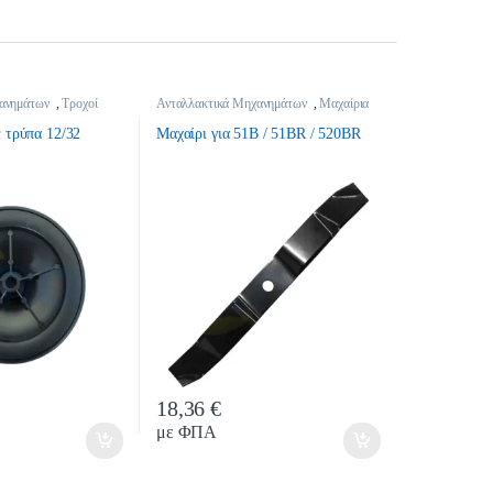
ανημάτων
,
Τροχοί
Ανταλλακτικά Μηχανημάτων
,
Μαχαίρια
 τρύπα 12/32
Μαχαίρι για 51B / 51BR / 520BR
18,36
€
tity
Quantity
με ΦΠΑ