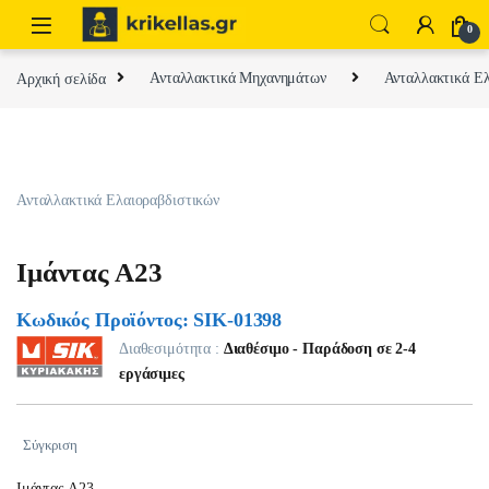
Skip to navigation
Skip to content
0
Αρχική σελίδα
Ανταλλακτικά Μηχανημάτων
Ανταλλακτικά Ελ
Ανταλλακτικά Ελαιοραβδιστικών
Ιμάντας Α23
Κωδικός Προϊόντος: SIK-01398
Διαθεσιμότητα :
Διαθέσιμο - Παράδοση σε 2-4
εργάσιμες
Σύγκριση
Ιμάντας Α23