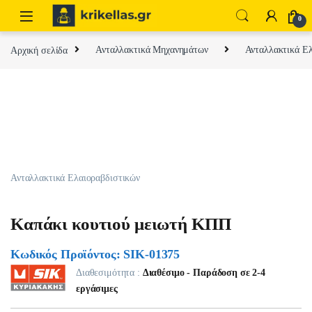
Skip to navigation
Skip to content
0
Αρχική σελίδα
Ανταλλακτικά Μηχανημάτων
Ανταλλακτικά Ελ
Ανταλλακτικά Ελαιοραβδιστικών
Καπάκι κουτιού μειωτή ΚΠΠ
Κωδικός Προϊόντος: SIK-01375
Διαθεσιμότητα :
Διαθέσιμο - Παράδοση σε 2-4
εργάσιμες