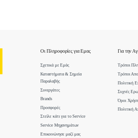
Οι Πληροφορίες για Εμας
Για την Α
Σχετικά με Εμάς
Τρόποι Πλ
Καταστήματα & Σημεία
Τρόποι Απ
Παραλαβής
Πολιτική Ε
Συνεργάτες
Συχνές Ερω
Brands
Όροι Χρήσ
Προσφορές
Πολιτική Α
Στείλε κάτι για το Service
Service Μηχανημάτων
Επικοινώνησε μαζί μας