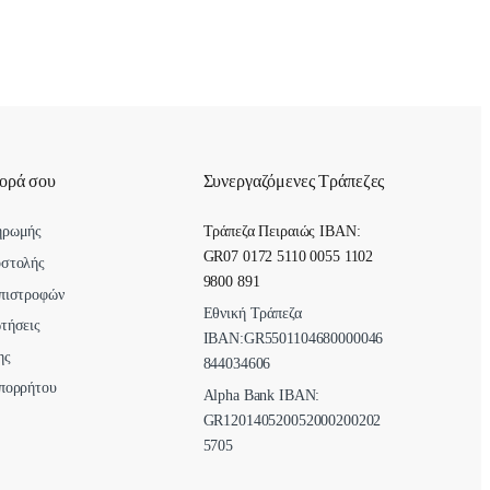
γορά σου
Συνεργαζόμενες Τράπεζες
ηρωμής
Τράπεζα Πειραιώς IBAN:
GR07 0172 5110 0055 1102
οστολής
9800 891
πιστροφών
Εθνική Τράπεζα
τήσεις
ΙΒΑΝ:GR5501104680000046
ης
844034606
πορρήτου
Alpha Bank ΙΒΑΝ:
GR120140520052000200202
5705