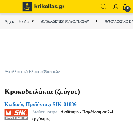
Skip to navigation
Skip to content
0
Αρχική σελίδα
Ανταλλακτικά Μηχανημάτων
Ανταλλακτικά Ελ
Ανταλλακτικά Ελαιοραβδιστικών
Κροκοδειλάκια (ζεύγος)
Κωδικός Προϊόντος: SIK-01886
Διαθεσιμότητα :
Διαθέσιμο - Παράδοση σε 2-4
εργάσιμες