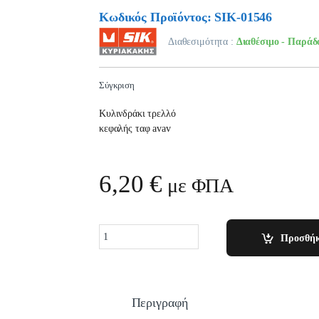
Κωδικός Προϊόντος: SIK-01546
Διαθεσιμότητα :
Διαθέσιμο - Παράδ
Σύγκριση
Κυλινδράκι τρελλό
κεφαλής ταφ avav
6,20
€
με ΦΠΑ
Quantity
Προσθήκ
Περιγραφή