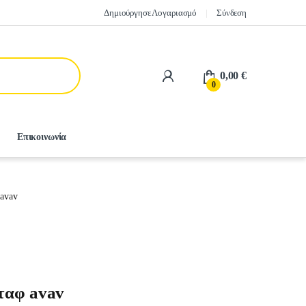
Δημιούργησε Λογαριασμό
Σύνδεση
0,00
€
0
Επικοινωνία
 avav
ταφ avav