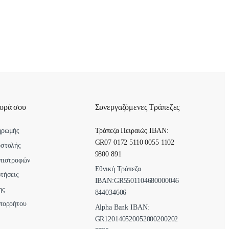
γορά σου
Συνεργαζόμενες Τράπεζες
ηρωμής
Τράπεζα Πειραιώς IBAN:
GR07 0172 5110 0055 1102
οστολής
9800 891
πιστροφών
Εθνική Τράπεζα
τήσεις
ΙΒΑΝ:GR5501104680000046
ης
844034606
πορρήτου
Alpha Bank ΙΒΑΝ:
GR120140520052000200202