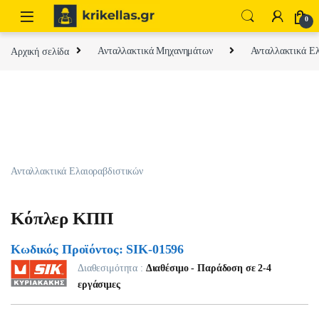
Skip to navigation
Skip to content
0
Αρχική σελίδα
Ανταλλακτικά Μηχανημάτων
Ανταλλακτικά Ελ
Ανταλλακτικά Ελαιοραβδιστικών
Κόπλερ ΚΠΠ
Κωδικός Προϊόντος: SIK-01596
Διαθεσιμότητα :
Διαθέσιμο - Παράδοση σε 2-4
εργάσιμες