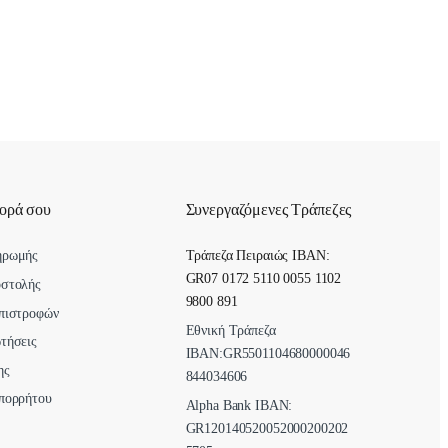
γορά σου
Συνεργαζόμενες Τράπεζες
ηρωμής
Τράπεζα Πειραιώς IBAN:
GR07 0172 5110 0055 1102
οστολής
9800 891
πιστροφών
Εθνική Τράπεζα
τήσεις
ΙΒΑΝ:GR5501104680000046
ης
844034606
πορρήτου
Alpha Bank ΙΒΑΝ:
GR120140520052000200202