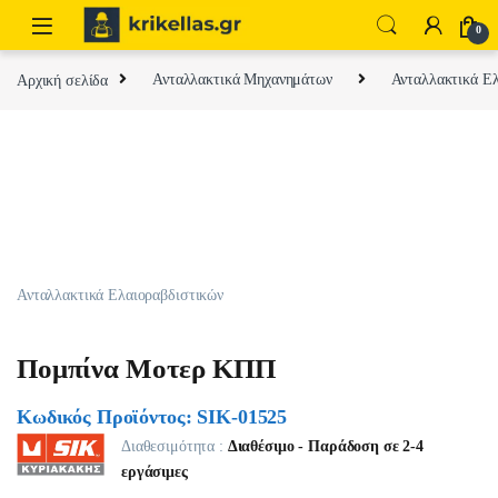
Skip to navigation
Skip to content
0
Αρχική σελίδα
Ανταλλακτικά Μηχανημάτων
Ανταλλακτικά Ελ
Ανταλλακτικά Ελαιοραβδιστικών
Πομπίνα Μοτερ ΚΠΠ
Κωδικός Προϊόντος: SIK-01525
Διαθεσιμότητα :
Διαθέσιμο - Παράδοση σε 2-4
εργάσιμες