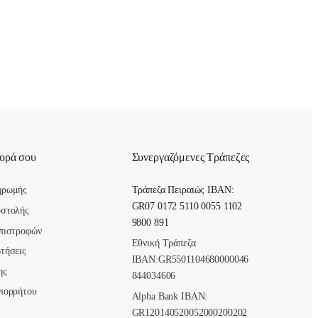
γορά σου
Συνεργαζόμενες Τράπεζες
ηρωμής
Τράπεζα Πειραιώς IBAN:
GR07 0172 5110 0055 1102
οστολής
9800 891
πιστροφών
Εθνική Τράπεζα
τήσεις
ΙΒΑΝ:GR5501104680000046
ης
844034606
πορρήτου
Alpha Bank ΙΒΑΝ:
GR120140520052000200202