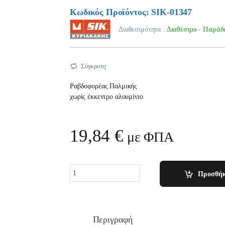
Κωδικός Προϊόντος: SIK-01347
Διαθεσιμότητα :
Διαθέσιμο - Παράδ
Σύγκριση
Ραβδοφορέας Παλμικής
χωρίς έκκεντρο αλουμίνιο
19,84
€
με ΦΠΑ
Quantity
Προσθήκ
Περιγραφή