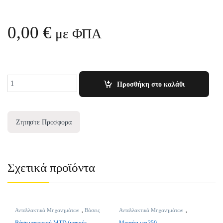
0,00
€
με ΦΠΑ
Quantity
Προσθήκη στο καλάθι
Ζητηστε Προσφορα
Σχετικά προϊόντα
Ανταλλακτικά Μηχανημάτων
,
Βάσεις
Ανταλλακτικά Μηχανημάτων
,
Μαχαιριών
Μαχαίρια
Βάση μαχαιριού MTD (μακρύς
Μαχαίρι για 350