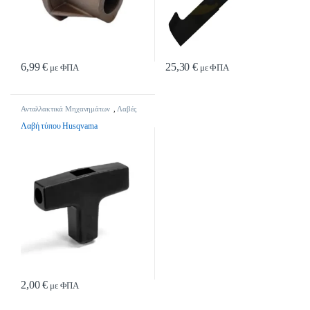
6,99
€
25,30
€
με ΦΠΑ
με ΦΠΑ
Ανταλλακτικά Μηχανημάτων
,
Λαβές
Λαβή τύπου Husqvarna
2,00
€
με ΦΠΑ