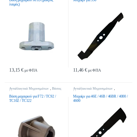
λαιμός)
13,15
€
11,46
€
με ΦΠΑ
με ΦΠΑ
Ανταλλακτικά Μηχανημάτων
,
Βάσεις
Ανταλλακτικά Μηχανημάτων
,
Μαχαιριών
Μαχαίρια
Βάση μαχαιριού για F72 / TC92 /
Μαχαίρι για 46E / 46B / 46BR / 4000 /
TC102 / TC122
4600