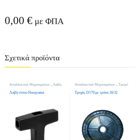
0,00
€
με ΦΠΑ
Σχετικά προϊόντα
Ανταλλακτικά Μηχανημάτων
,
Λαβές
Ανταλλακτικά Μηχανημάτων
,
Τροχοί
Χλοοκοπτικών
Λαβή τύπου Husqvarna
Τροχός D170 με τρύπα 26/32