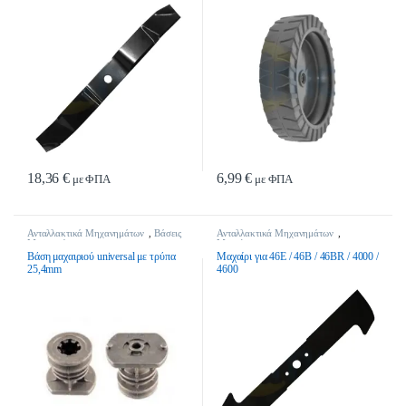
18,36
€
6,99
€
με ΦΠΑ
με ΦΠΑ
Ανταλλακτικά Μηχανημάτων
,
Βάσεις
Ανταλλακτικά Μηχανημάτων
,
Μαχαιριών
Μαχαίρια
Βάση μαχαιριού universal με τρύπα
Μαχαίρι για 46E / 46B / 46BR / 4000 /
25,4mm
4600