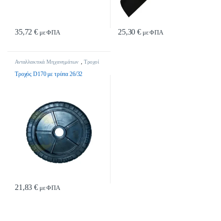
35,72
€
25,30
€
με ΦΠΑ
με ΦΠΑ
Ανταλλακτικά Μηχανημάτων
,
Τροχοί
Χλοοκοπτικών
Τροχός D170 με τρύπα 26/32
21,83
€
με ΦΠΑ