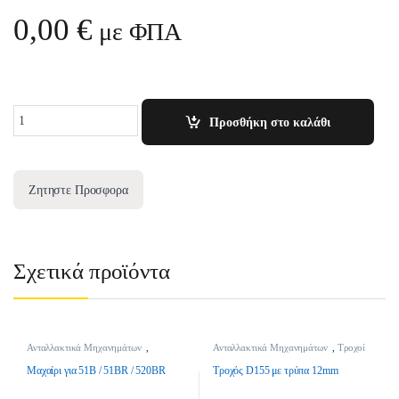
0,00
€
με ΦΠΑ
Quantity
Προσθήκη στο καλάθι
Ζητηστε Προσφορα
Σχετικά προϊόντα
Ανταλλακτικά Μηχανημάτων
,
Ανταλλακτικά Μηχανημάτων
,
Τροχοί
Μαχαίρια
Χλοοκοπτικών
Μαχαίρι για 51B / 51BR / 520BR
Τροχός D155 με τρύπα 12mm