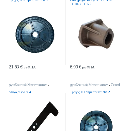
TC102 / TC122
21,83
€
6,99
€
με ΦΠΑ
με ΦΠΑ
Ανταλλακτικά Μηχανημάτων
,
Ανταλλακτικά Μηχανημάτων
,
Τροχοί
Μαχαίρια
Χλοοκοπτικών
Μαχαίρι για 504
Τροχός D170 με τρύπα 26/32