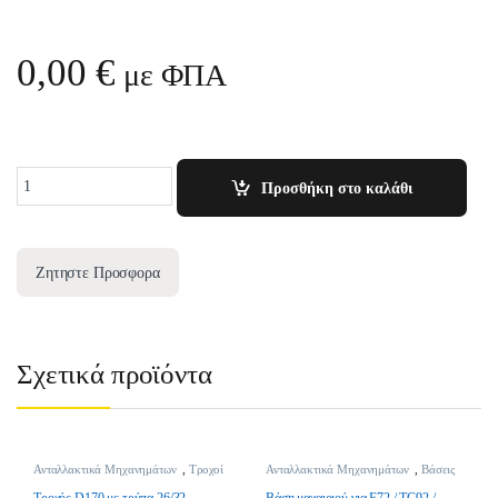
0,00
€
με ΦΠΑ
Quantity
Προσθήκη στο καλάθι
Ζητηστε Προσφορα
Σχετικά προϊόντα
Ανταλλακτικά Μηχανημάτων
,
Τροχοί
Ανταλλακτικά Μηχανημάτων
,
Βάσεις
Χλοοκοπτικών
Μαχαιριών
Τροχός D170 με τρύπα 26/32
Βάση μαχαιριού για F72 / TC92 /