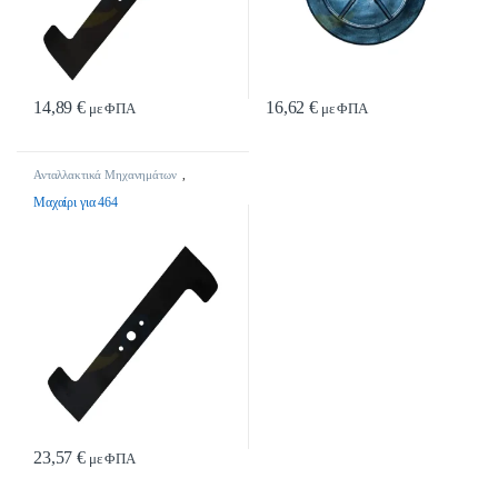
14,89
€
16,62
€
με ΦΠΑ
με ΦΠΑ
Ανταλλακτικά Μηχανημάτων
,
Μαχαίρια
Μαχαίρι για 464
23,57
€
με ΦΠΑ