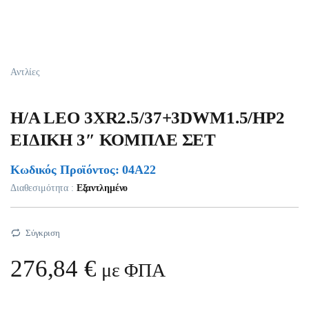
Αντλίες
Η/Α LEO 3XR2.5/37+3DWM1.5/HP2
EIΔIKH 3″ ΚΟΜΠΛΕ ΣΕΤ
Κωδικός Προϊόντος: 04A22
Διαθεσιμότητα :
Εξαντλημένο
Σύγκριση
276,84
€
με ΦΠΑ