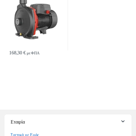
168,30
€
με ΦΠΑ
Εταιρία
Σχετικά με Εμάς