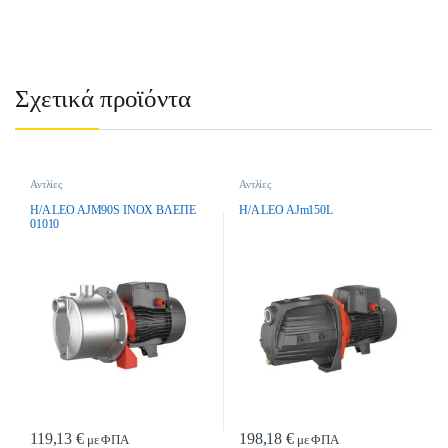
Σχετικά προϊόντα
Αντλίες
Αντλίες
H/A LEO AJM90S INOX BΛEΠE
H/A LEO AJm150L
01010
119,13
€
198,18
€
με ΦΠΑ
με ΦΠΑ