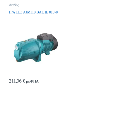
Αντλίες
H/A LEO AJM110 ΒΛΕΠΕ 01070
211,96
€
με ΦΠΑ