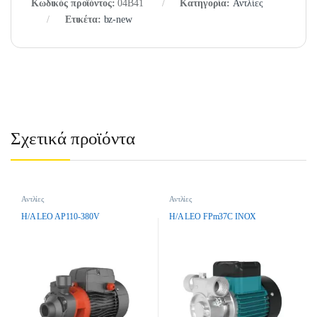
Κωδικός προϊόντος:
04B41
Κατηγορία:
Αντλίες
Ετικέτα:
bz-new
Σχετικά προϊόντα
Αντλίες
Αντλίες
H/A LEO AP110-380V
H/A LEO FPm37C INOX