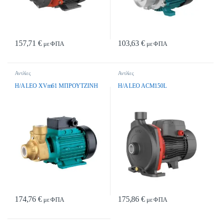
157,71
€
103,63
€
με ΦΠΑ
με ΦΠΑ
Αντλίες
Αντλίες
H/A LEO XVm61 MΠPOYTZINH
H/A LEO ACM150L
174,76
€
175,86
€
με ΦΠΑ
με ΦΠΑ