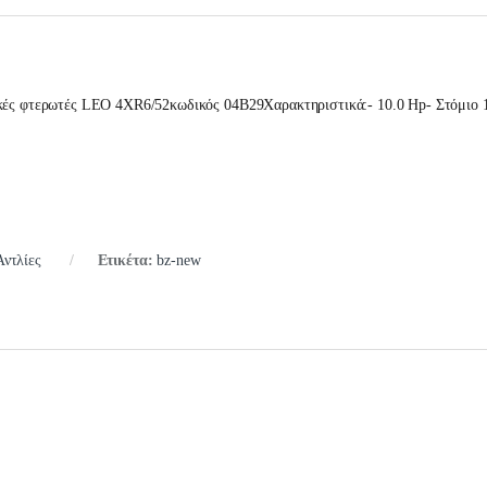
ικές φτερωτές LEO 4XR6/52κωδικός 04B29Χαρακτηριστικά:- 10.0 Hp- Στόμιο 
Αντλίες
Ετικέτα:
bz-new