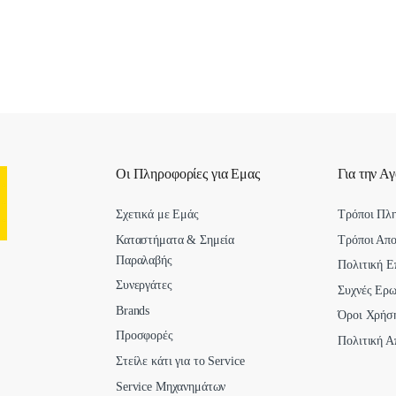
Οι Πληροφορίες για Εμας
Για την Α
Σχετικά με Εμάς
Τρόποι Πλ
Καταστήματα & Σημεία
Τρόποι Απ
Παραλαβής
Πολιτική Ε
Συνεργάτες
Συχνές Ερω
Brands
Όροι Χρήσ
Προσφορές
Πολιτική Α
Στείλε κάτι για το Service
Service Μηχανημάτων