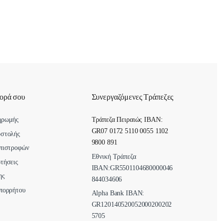
γορά σου
Συνεργαζόμενες Τράπεζες
ηρωμής
Τράπεζα Πειραιώς IBAN:
GR07 0172 5110 0055 1102
οστολής
9800 891
πιστροφών
Εθνική Τράπεζα
τήσεις
ΙΒΑΝ:GR5501104680000046
ης
844034606
πορρήτου
Alpha Bank ΙΒΑΝ:
GR120140520052000200202
5705