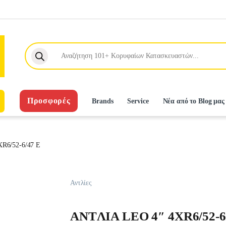
Products search
Προσφορές
Brands
Service
Νέα από το Blog μας
R6/52-6/47 E
Αντλίες
ANTΛIA LEO 4″ 4XR6/52-6