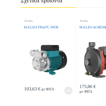
Σχετικά προϊόντα
Αντλίες
Αντλίες
H/A LEO FPm37C INOX
H/A LEO ACM150
175,86
€
Quanti
103,63
€
με ΦΠΑ
με ΦΠΑ