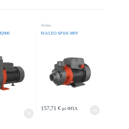
Αντλίες
M2000
H/A LEO AP110-380V
ntity
157,71
€
με ΦΠΑ