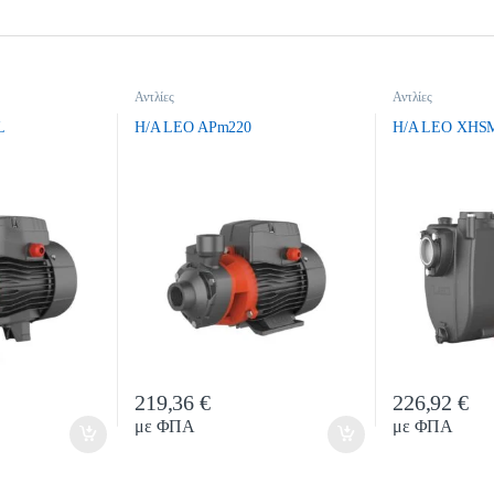
Αντλίες
Αντλίες
L
H/A LEO APm220
H/A LEO XHS
219,36
€
226,92
€
ty
Quantity
Qua
με ΦΠΑ
με ΦΠΑ