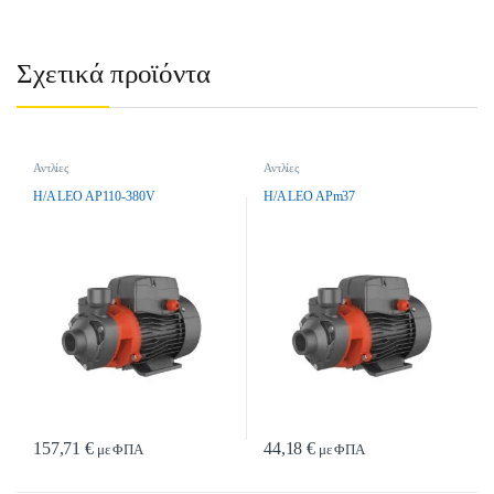
Σχετικά προϊόντα
Αντλίες
Αντλίες
H/A LEO AP110-380V
H/A LEO APm37
157,71
€
44,18
€
με ΦΠΑ
με ΦΠΑ