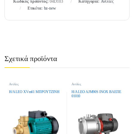
Κωδικός προϊόντος:
04D103
Κατηγορία:
Αντλίες
Ετικέτα:
bz-new
Σχετικά προϊόντα
Αντλίες
Αντλίες
H/A LEO XVm61 MΠPOYTZINH
H/A LEO AJM90S INOX BΛEΠE
01010