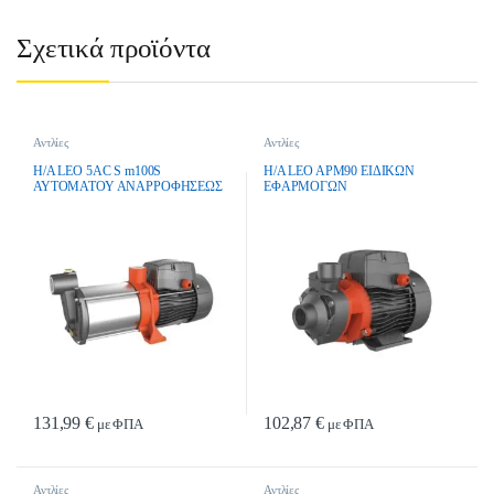
Σχετικά προϊόντα
Αντλίες
Αντλίες
H/A LEO 5AC S m100S
H/A LEO APM90 EIΔIKΩN
ΑΥΤΟΜΑΤΟΥ ΑΝΑΡΡΟΦΗΣΕΩΣ
EΦAPMOΓΩN
131,99
€
102,87
€
με ΦΠΑ
με ΦΠΑ
Αντλίες
Αντλίες