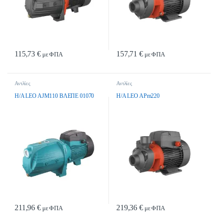
115,73
€
157,71
€
με ΦΠΑ
με ΦΠΑ
Αντλίες
Αντλίες
H/A LEO AJM110 ΒΛΕΠΕ 01070
H/A LEO APm220
211,96
€
219,36
€
με ΦΠΑ
με ΦΠΑ