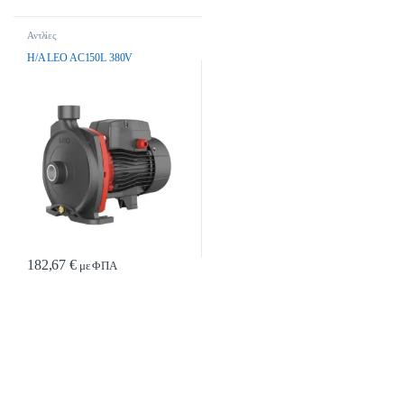
Αντλίες
H/A LEO AC150L 380V
182,67
€
με ΦΠΑ