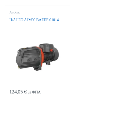
Αντλίες
H/A LEO AJM90 BΛEΠE 01014
124,05
€
με ΦΠΑ