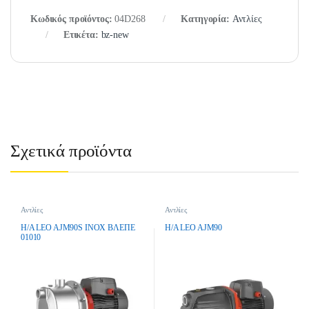
Κωδικός προϊόντος:
04D268
Κατηγορία:
Αντλίες
Ετικέτα:
bz-new
Σχετικά προϊόντα
Αντλίες
Αντλίες
H/A LEO AJM90S INOX BΛEΠE
H/A LEO AJM90
01010