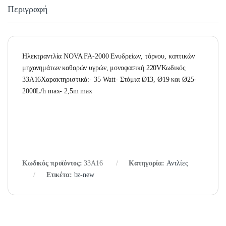
Περιγραφή
Ηλεκτραντλία NOVA FA-2000 Ενυδρείων, τόρνου, κοπτικών
μηχανημάτων καθαρών υγρών, μονοφασική 220VΚωδικός
33A16Χαρακτηριστικά:- 35 Watt- Στόμια Ø13, Ø19 και Ø25-
2000L/h max- 2,5m max
Κωδικός προϊόντος:
33A16
Κατηγορία:
Αντλίες
Ετικέτα:
bz-new