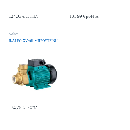
124,05
€
131,99
€
με ΦΠΑ
με ΦΠΑ
Αντλίες
H/A LEO XVm61 MΠPOYTZINH
174,76
€
με ΦΠΑ