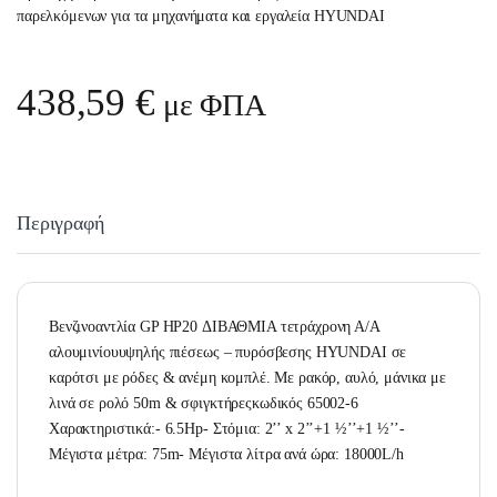
παρελκόμενων για τα μηχανήματα και εργαλεία HYUNDAI
438,59
€
με ΦΠΑ
Περιγραφή
Βενζινοαντλία GP HP20 ΔΙΒΑΘΜΙΑ τετράχρονη Α/Α
αλουμινίουυψηλής πιέσεως – πυρόσβεσης HYUNDAI σε
καρότσι με ρόδες & ανέμη κομπλέ. Με ρακόρ, αυλό, μάνικα με
λινά σε ρολό 50m & σφιγκτήρεςκωδικός 65002-6
Χαρακτηριστικά:- 6.5Hp- Στόμια: 2’’ x 2’’+1 ½’’+1 ½’’-
Μέγιστα μέτρα: 75m- Μέγιστα λίτρα ανά ώρα: 18000L/h