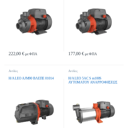
222,00
€
177,00
€
με ΦΠΑ
με ΦΠΑ
Αντλίες
Αντλίες
H/A LEO AJM90 BΛEΠE 01014
H/A LEO 5AC S m100S
ΑΥΤΟΜΑΤΟΥ ΑΝΑΡΡΟΦΗΣΕΩΣ