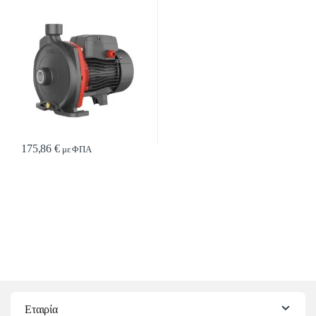
175,86
€
με ΦΠΑ
Εταιρία