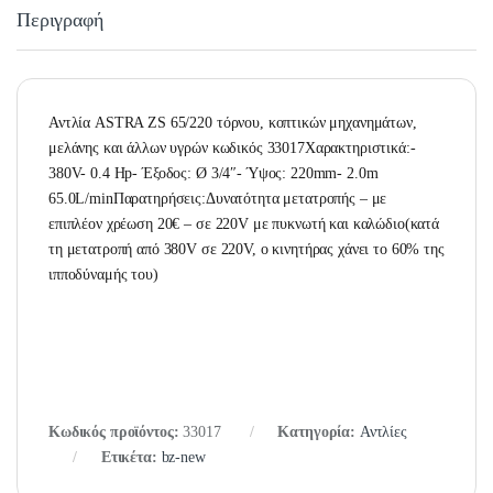
Περιγραφή
Αντλία ASTRA ZS 65/220 τόρνου, κοπτικών μηχανημάτων,
μελάνης και άλλων υγρών κωδικός 33017Χαρακτηριστικά:-
380V- 0.4 Hp- Έξοδος: Ø 3/4″- Ύψος: 220mm- 2.0m
65.0L/minΠαρατηρήσεις:Δυνατότητα μετατροπής – με
επιπλέον χρέωση 20€ – σε 220V με πυκνωτή και καλώδιο(κατά
τη μετατροπή από 380V σε 220V, ο κινητήρας χάνει το 60% της
ιπποδύναμής του)
Κωδικός προϊόντος:
33017
Κατηγορία:
Αντλίες
Ετικέτα:
bz-new