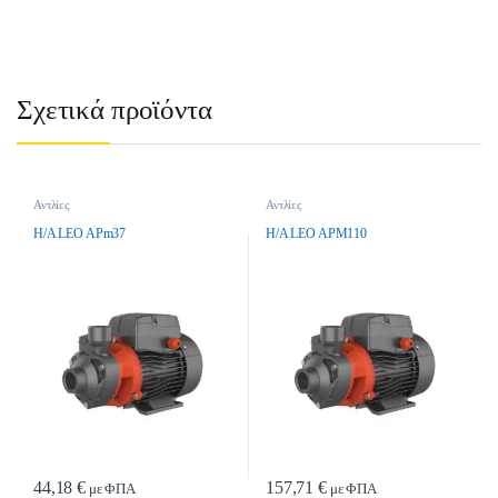
Σχετικά προϊόντα
Αντλίες
Αντλίες
H/A LEO APm37
H/A LEO APM110
44,18
€
157,71
€
με ΦΠΑ
με ΦΠΑ