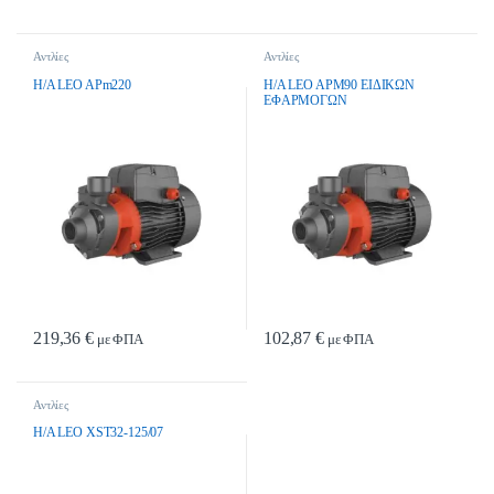
Αντλίες
Αντλίες
H/A LEO APm220
H/A LEO APM90 EIΔIKΩN
EΦAPMOΓΩN
219,36
€
102,87
€
με ΦΠΑ
με ΦΠΑ
Αντλίες
H/A LEO XST32-125/07