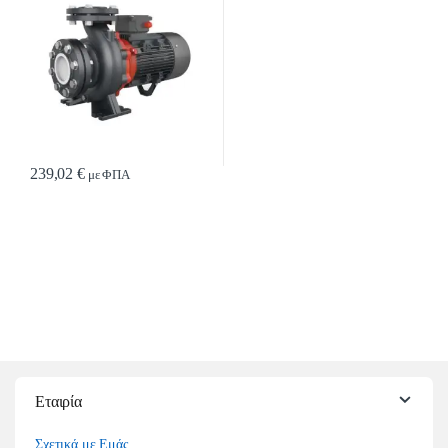
239,02
€
με ΦΠΑ
Εταιρία
Σχετικά με Εμάς