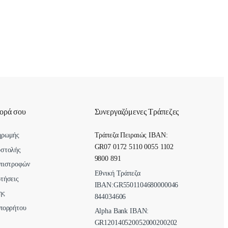
γορά σου
Συνεργαζόμενες Τράπεζες
ηρωμής
Τράπεζα Πειραιώς IBAN:
GR07 0172 5110 0055 1102
οστολής
9800 891
πιστροφών
Εθνική Τράπεζα
τήσεις
ΙΒΑΝ:GR5501104680000046
ης
844034606
πορρήτου
Alpha Bank ΙΒΑΝ:
GR120140520052000200202