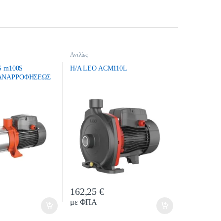
Αντλίες
S m100S
H/A LEO ACM110L
ΑΝΑΡΡΟΦΗΣΕΩΣ
162,25
€
ntity
Quantity
με ΦΠΑ