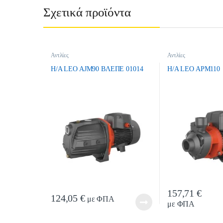
Σχετικά προϊόντα
Αντλίες
Αντλίες
H/A LEO AJM90 BΛEΠE 01014
H/A LEO APM110
157,71
€
Quanti
124,05
€
με ΦΠΑ
με ΦΠΑ