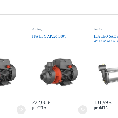
Αντλίες
Αντλίες
H/A LEO AP220-380V
H/A LEO 5AC 
ΑΥΤΟΜΑΤΟΥ 
222,00
€
131,99
€
ty
Quantity
Qua
με ΦΠΑ
με ΦΠΑ