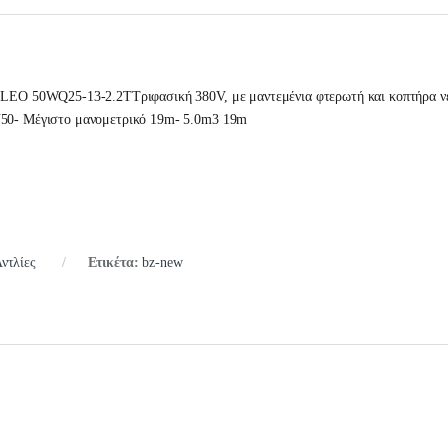
 LEO 50WQ25-13-2.2TΤριφασική 380V, με μαντεμένια φτερωτή και κοπτήρα νέ
N50- Μέγιστο μανομετρικό 19m- 5.0m3 19m
ντλίες
Ετικέτα:
bz-new