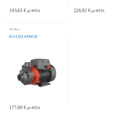
103,63
€
226,92
€
με ΦΠΑ
με ΦΠΑ
Αντλίες
H/A LEO APM150
177,00
€
με ΦΠΑ