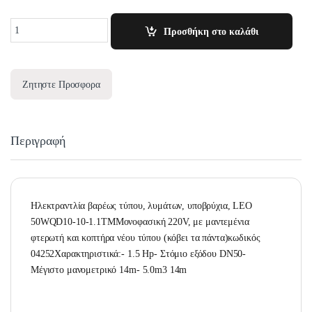
Quantity
Προσθήκη στο καλάθι
Ζητηστε Προσφορα
Περιγραφή
Ηλεκτραντλία βαρέως τύπου, λυμάτων, υποβρύχια, LEO
50WQD10-10-1.1TMΜονοφασική 220V, με μαντεμένια
φτερωτή και κοπτήρα νέου τύπου (κόβει τα πάντα)κωδικός
04252Χαρακτηριστικά:- 1.5 Hp- Στόμιο εξόδου DN50-
Μέγιστο μανομετρικό 14m- 5.0m3 14m