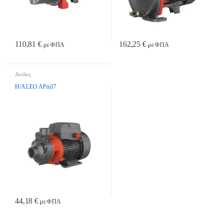
110,81
€
162,25
€
με ΦΠΑ
με ΦΠΑ
Αντλίες
H/A LEO APm37
44,18
€
με ΦΠΑ