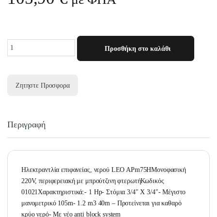
Quantity
Προσθήκη στο καλάθι
Ζητηστε Προσφορα
Περιγραφή
Ηλεκτραντλία επιφανείας, νερού LEO APm75ΗΜονοφασική
220V, περιφερειακή με μπρούτζινη φτερωτήΚωδικός
01021Χαρακτηριστικά:- 1 Hp- Στόμια 3/4″ Χ 3/4″- Μέγιστο
μανομετρικό 105m- 1.2 m3 40m – Προτείνεται για καθαρό
κρύο νερό- Με νέο anti block system