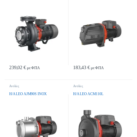
239,02
€
183,43
€
με ΦΠΑ
με ΦΠΑ
Αντλίες
Αντλίες
H/A LEO AJM90S INOX
H/A LEO ACM110L