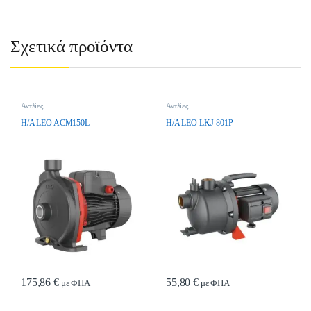
Σχετικά προϊόντα
Αντλίες
Αντλίες
H/A LEO ACM150L
H/A LEO LKJ-801P
175,86
€
55,80
€
με ΦΠΑ
με ΦΠΑ