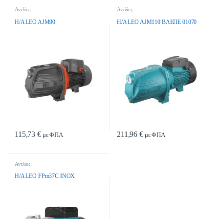
Αντλίες
Αντλίες
H/A LEO AJM90
H/A LEO AJM110 ΒΛΕΠΕ 01070
115,73
€
211,96
€
με ΦΠΑ
με ΦΠΑ
Αντλίες
H/A LEO FPm37C INOX