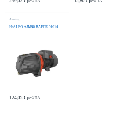
239,02
€
55,80
€
με ΦΠΑ
με ΦΠΑ
Αντλίες
H/A LEO AJM90 BΛEΠE 01014
124,05
€
με ΦΠΑ