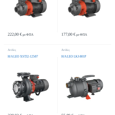
222,00
€
177,00
€
με ΦΠΑ
με ΦΠΑ
Αντλίες
Αντλίες
H/A LEO XST32-125/07
H/A LEO LKJ-801P