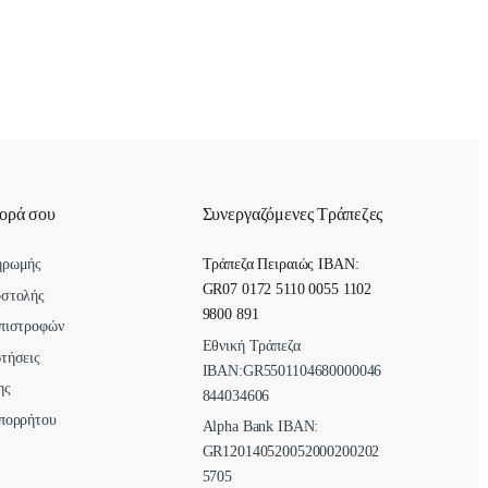
γορά σου
Συνεργαζόμενες Τράπεζες
ηρωμής
Τράπεζα Πειραιώς IBAN:
GR07 0172 5110 0055 1102
οστολής
9800 891
πιστροφών
Εθνική Τράπεζα
τήσεις
ΙΒΑΝ:GR5501104680000046
ης
844034606
πορρήτου
Alpha Bank ΙΒΑΝ:
GR120140520052000200202
5705