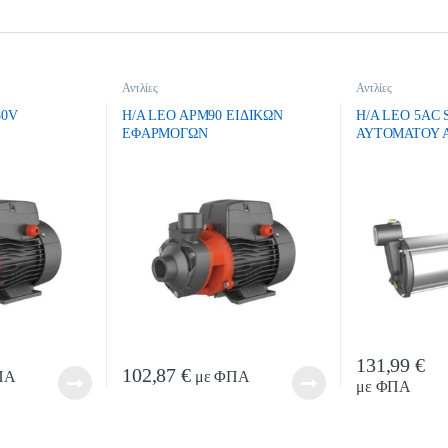
Αντλίες
Αντλίες
80V
H/A LEO APM90 EIΔIKΩN
H/A LEO 5AC 
EΦAPMOΓΩN
ΑΥΤΟΜΑΤΟΥ 
131,99
€
Qua
102,87
€
ΠΑ
με ΦΠΑ
με ΦΠΑ