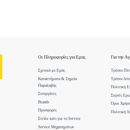
Οι Πληροφορίες για Εμας
Για την Α
Σχετικά με Εμάς
Τρόποι Πλ
Καταστήματα & Σημεία
Τρόποι Απ
Παραλαβής
Πολιτική Ε
Συνεργάτες
Συχνές Ερω
Brands
Όροι Χρήσ
Προσφορές
Πολιτική Α
Στείλε κάτι για το Service
Service Μηχανημάτων