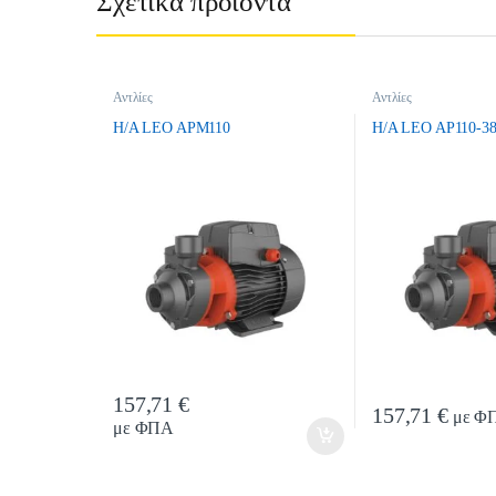
Σχετικά προϊόντα
Αντλίες
Αντλίες
H/A LEO APM110
H/A LEO AP110-3
157,71
€
Quantity
157,71
€
με Φ
με ΦΠΑ