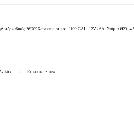
 φλοτέρκωδικός 36D09Χαρακτηριστικά:- 1100 GAL- 12V / 6A- Στόμια Ø29- 4.
Αντλίες
Ετικέτα:
bz-new