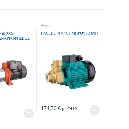
Αντλίες
S m100S
H/A LEO XVm61 MΠPOYTZINH
ΑΝΑΡΡΟΦΗΣΕΩΣ
ntity
174,76
€
με ΦΠΑ