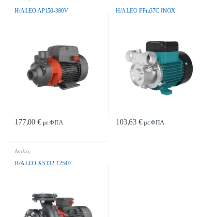
H/A LEO AP150-380V
H/A LEO FPm37C INOX
177,00
€
103,63
€
με ΦΠΑ
με ΦΠΑ
Αντλίες
H/A LEO XST32-125/07