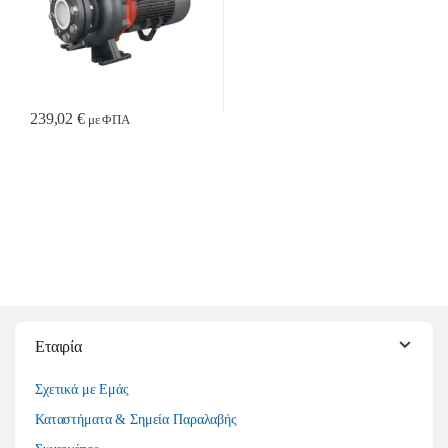
239,02
€
με ΦΠΑ
Εταιρία
Σχετικά με Εμάς
Καταστήματα & Σημεία Παραλαβής