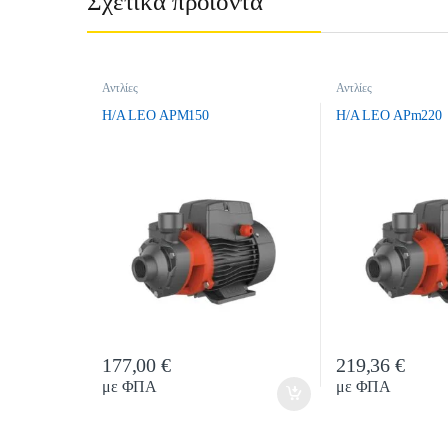
Σχετικά προϊόντα
Αντλίες
Αντλίες
H/A LEO APM150
H/A LEO APm220
177,00
€
219,36
€
Quantity
Quanti
με ΦΠΑ
με ΦΠΑ