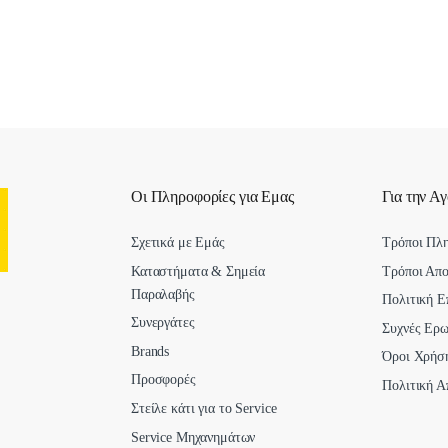
Οι Πληροφορίες για Εμας
Για την Α
Σχετικά με Εμάς
Τρόποι Πλ
Καταστήματα & Σημεία
Τρόποι Απ
Παραλαβής
Πολιτική Ε
Συνεργάτες
Συχνές Ερω
Brands
Όροι Χρήσ
Προσφορές
Πολιτική Α
Στείλε κάτι για το Service
Service Μηχανημάτων