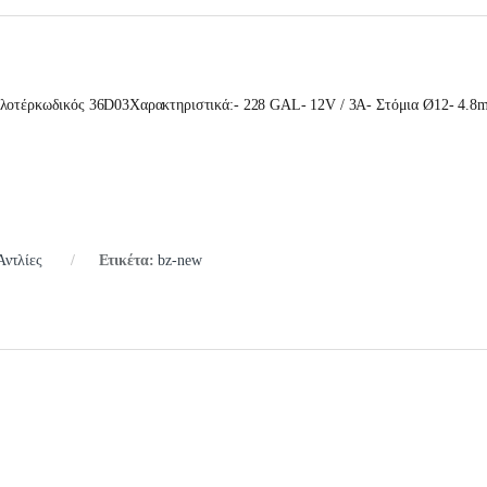
φλοτέρκωδικός 36D03Χαρακτηριστικά:- 228 GAL- 12V / 3A- Στόμια Ø12- 4.8
Αντλίες
Ετικέτα:
bz-new