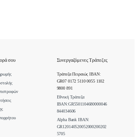
γορά σου
Συνεργαζόμενες Τράπεζες
ηρωμής
Τράπεζα Πειραιώς IBAN:
GR07 0172 5110 0055 1102
οστολής
9800 891
πιστροφών
Εθνική Τράπεζα
τήσεις
ΙΒΑΝ:GR5501104680000046
ης
844034606
πορρήτου
Alpha Bank ΙΒΑΝ:
GR120140520052000200202
5705