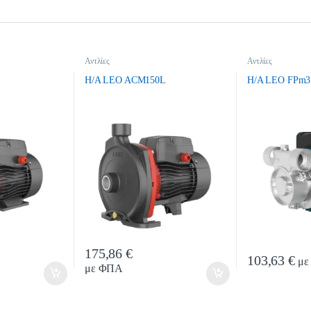
Αντλίες
Αντλίες
H/A LEO ACM150L
H/A LEO FPm3
175,86
€
ty
Quantity
103,63
€
με
με ΦΠΑ