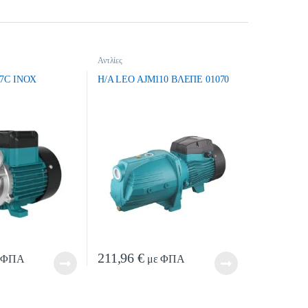
Αντλίες
7C INOX
H/A LEO AJM110 ΒΛΕΠΕ 01070
211,96
€
 ΦΠΑ
με ΦΠΑ