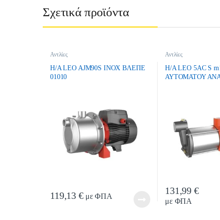
Σχετικά προϊόντα
Αντλίες
Αντλίες
H/A LEO AJM90S INOX BΛEΠE
H/A LEO 5AC S m
01010
ΑΥΤΟΜΑΤΟΥ ΑΝ
131,99
€
Quanti
119,13
€
με ΦΠΑ
με ΦΠΑ