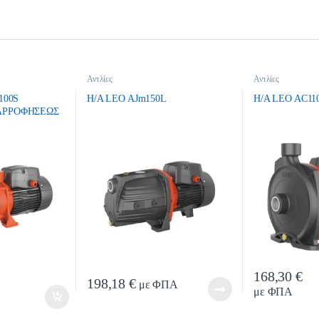
Αντλίες
Αντλίες
100S
H/A LEO AJm150L
H/A LEO AC11
ΑΡΡΟΦΗΣΕΩΣ
168,30
€
ty
Qua
198,18
€
με ΦΠΑ
με ΦΠΑ