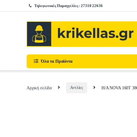
Skip to navigation
Skip to content
Τηλεφωνικές Παραγγελίες : 27310 22636
Όλα τα Προϊόντα
Αρχική σελίδα
Αντλίες
H/A NOVA 160T 38