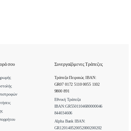
γορά σου
Συνεργαζόμενες Τράπεζες
ηρωμής
Τράπεζα Πειραιώς IBAN:
GR07 0172 5110 0055 1102
οστολής
9800 891
πιστροφών
Εθνική Τράπεζα
τήσεις
ΙΒΑΝ:GR5501104680000046
ης
844034606
πορρήτου
Alpha Bank ΙΒΑΝ:
GR120140520052000200202