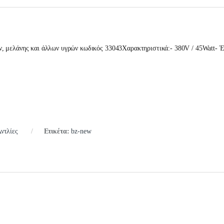
, μελάνης και άλλων υγρών κωδικός 33043Χαρακτηριστικά:- 380V / 45Watt
ντλίες
Ετικέτα:
bz-new