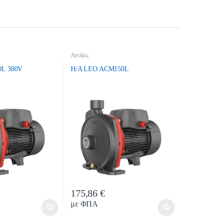
Αντλίες
0L 380V
H/A LEO ACM150L
175,86
€
ntity
Quantity
με ΦΠΑ