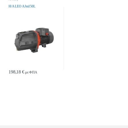
H/A LEO AJm150L
198,18
€
με ΦΠΑ