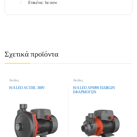
Ετικέτα:
bz-new
Σχετικά προϊόντα
Αντλίες
Αντλίες
H/A LEO AC150L 380V
H/A LEO APM90 EIΔIKΩN
EΦAPMOΓΩN