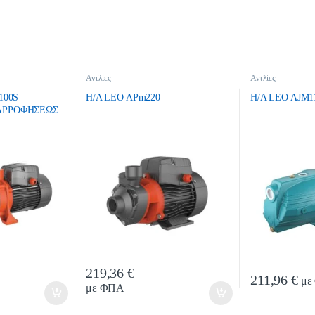
Αντλίες
Αντλίες
100S
H/A LEO APm220
H/A LEO AJM1
ΑΡΡΟΦΗΣΕΩΣ
219,36
€
ty
Quantity
211,96
€
με
με ΦΠΑ