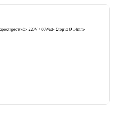
αρακτηριστικά:- 220V / 80Watt- Στόμια Ø 14mm-