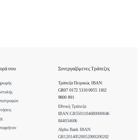
γορά σου
Συνεργαζόμενες Τράπεζες
ηρωμής
Τράπεζα Πειραιώς IBAN:
GR07 0172 5110 0055 1102
οστολής
9800 891
πιστροφών
Εθνική Τράπεζα
τήσεις
ΙΒΑΝ:GR5501104680000046
ης
844034606
πορρήτου
Alpha Bank ΙΒΑΝ:
GR120140520052000200202