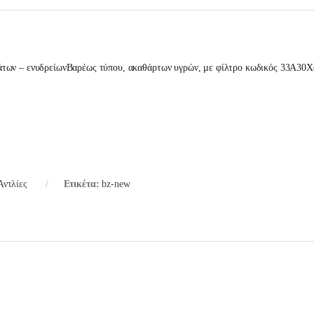
των – ενυδρείωνΒαρέως τύπου, ακαθάρτων υγρών, με φίλτρο κωδικός 33A30Χ
Αντλίες
Ετικέτα:
bz-new