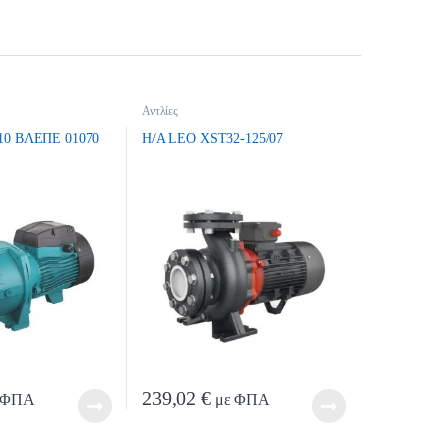
Αντλίες
10 ΒΛΕΠΕ 01070
H/A LEO XST32-125/07
239,02
€
 ΦΠΑ
με ΦΠΑ