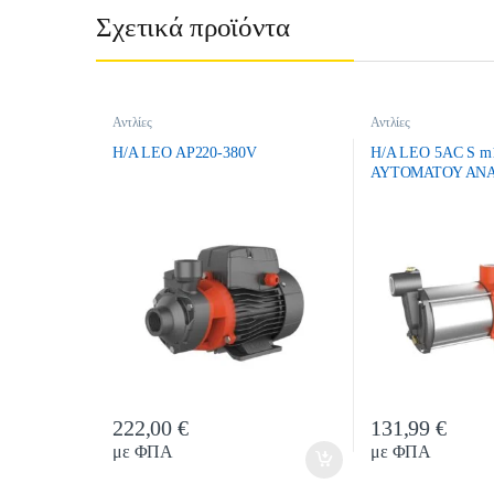
Σχετικά προϊόντα
Αντλίες
Αντλίες
H/A LEO AP220-380V
H/A LEO 5AC S m
ΑΥΤΟΜΑΤΟΥ ΑΝ
222,00
€
131,99
€
Quantity
Quanti
με ΦΠΑ
με ΦΠΑ