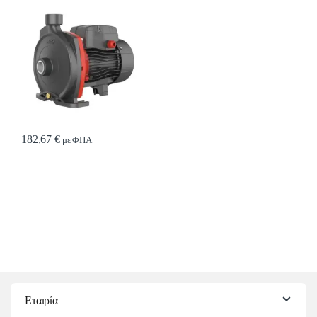
182,67
€
με ΦΠΑ
Εταιρία