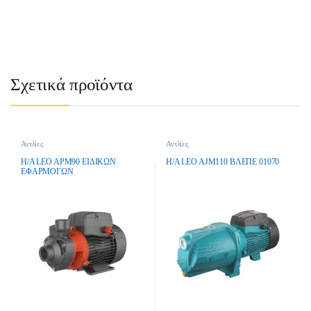
Σχετικά προϊόντα
Αντλίες
Αντλίες
H/A LEO APM90 EIΔIKΩN
H/A LEO AJM110 ΒΛΕΠΕ 01070
EΦAPMOΓΩN