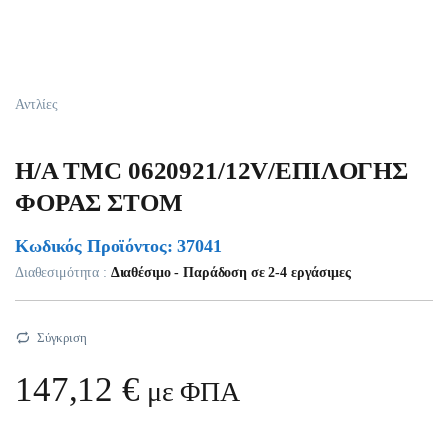
Αντλίες
H/A TMC 0620921/12V/EΠIΛOΓHΣ
ΦOPAΣ ΣTOM
Κωδικός Προϊόντος: 37041
Διαθεσιμότητα :
Διαθέσιμο - Παράδοση σε 2-4 εργάσιμες
Σύγκριση
147,12
€
με ΦΠΑ