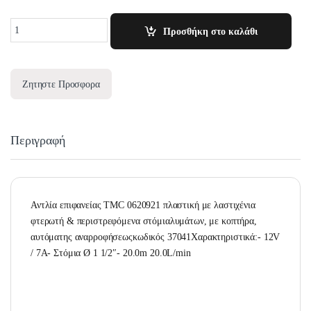
Quantity
Προσθήκη στο καλάθι
Ζητηστε Προσφορα
Περιγραφή
Αντλία επιφανείας TMC 0620921 πλαστική με λαστιχένια
φτερωτή & περιστρεφόμενα στόμιαλυμάτων, με κοπτήρα,
αυτόματης αναρροφήσεωςκωδικός 37041Χαρακτηριστικά:- 12V
/ 7A- Στόμια Ø 1 1/2″- 20.0m 20.0L/min