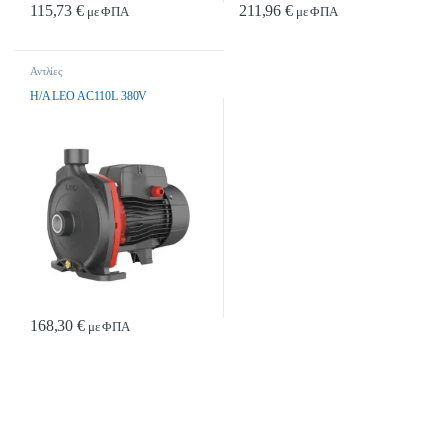
115,73
€
211,96
€
με ΦΠΑ
με ΦΠΑ
Αντλίες
H/A LEO AC110L 380V
168,30
€
με ΦΠΑ