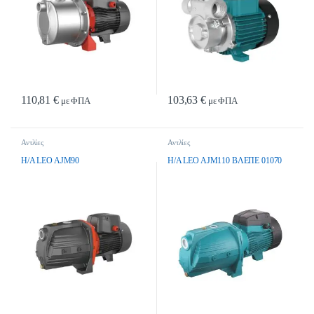
110,81
€
103,63
€
με ΦΠΑ
με ΦΠΑ
Αντλίες
Αντλίες
H/A LEO AJM90
H/A LEO AJM110 ΒΛΕΠΕ 01070