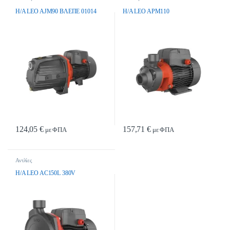
H/A LEO AJM90 BΛEΠE 01014
H/A LEO APM110
124,05
€
157,71
€
με ΦΠΑ
με ΦΠΑ
Αντλίες
H/A LEO AC150L 380V