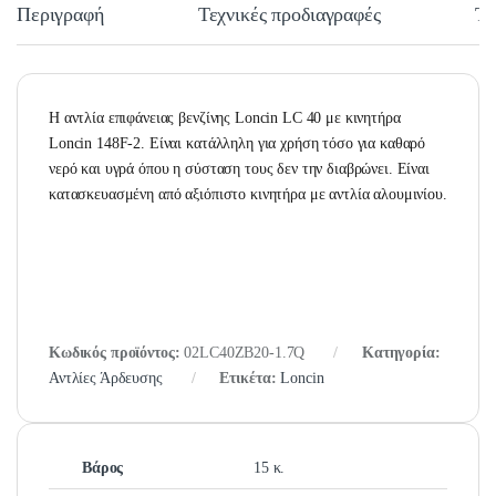
Περιγραφή
Τεχνικές προδιαγραφές
Τε
Η αντλία επιφάνειας βενζίνης Loncin LC 40 με κινητήρα
Loncin 148F-2. Είναι κατάλληλη για χρήση τόσο για καθαρό
νερό και υγρά όπου η σύσταση τους δεν την διαβρώνει. Είναι
κατασκευασμένη από αξιόπιστο κινητήρα με αντλία αλουμινίου.
Κωδικός προϊόντος:
02LC40ZB20-1.7Q
Κατηγορία:
Αντλίες Άρδευσης
Ετικέτα:
Loncin
Βάρος
15 κ.