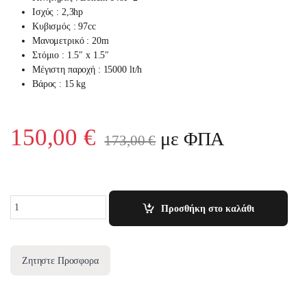
Ισχύς :
2,3
hp
Κυβισμός : 97cc
Μανομετρικό : 20m
Στόμιο : 1.5″ x 1.5″
Μέγιστη παροχή : 15000 lt/h
Βάρος :
15
kg
150,00
€
με ΦΠΑ
173,00
€
Quantity
Προσθήκη στο καλάθι
Ζητηστε Προσφορα