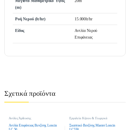
Μέγιστο Μανομετρικό Ύψος
20m
(m)
Ροή Νερού (lt/hr)
15.000lt/hr
Είδος
Αντλία Νερού
Επιφάνειας
Σχετικά προϊόντα
Αντλίες Άρδευσης
Εργαλεία Κήπου & Γεωργικά
Εργαλεία
,
Σκαπτικά - Φρέζες
,
Σκαπτικά Μηχανήματα Βενζίνης
Αντλία Επιφάνειας Βενζίνης Loncin
Σκαπτικό Βενζίνης Master Loncin
LC 50
LC550