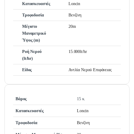
Κατασκευαστές
Loncin
Τροφοδοσία
Βενζίνη
Μέγιστο
20m
Μανομετρικό
Ύψος (m)
Ροή Νερού
15.000lt/hr
(lt/hr)
Είδος
Αντλία Νερού Επιφάνειας
Βάρος
15 κ.
Κατασκευαστές
Loncin
Τροφοδοσία
Βενζίνη