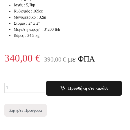
Ισχύς : 5,7
hp
Κυβισμός : 169cc
Μανομετρικό : 32m
Στόμιο : 2″ x 2″
Μέγιστη παροχή : 34200 lt/h
Βάρος :
24.5
kg
340,00
€
με ΦΠΑ
390,00
€
Quantity
Προσθήκη στο καλάθι
Ζητηστε Προσφορα