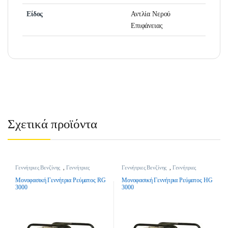
Είδος
Αντλία Νερού
Επιφάνειας
Σχετικά προϊόντα
Γεννήτριες Βενζίνης
,
Γεννήτριες
Γεννήτριες Βενζίνης
,
Γεννήτριες
Οικοδομής
,
Εργαλεία Κήπου &
Οικοδομής
,
Εργαλεία Κήπου &
Γεωργικά Εργαλεία
,
Μπαταρίες -
Γεωργικά Εργαλεία
,
Μπαταρίες -
Μονοφασική Γεννήτρια Ρεύματος RG
Μονοφασική Γεννήτρια Ρεύματος HG
Γεννήτριες - Κινητήρες
Γεννήτριες - Κινητήρες
3000
3000