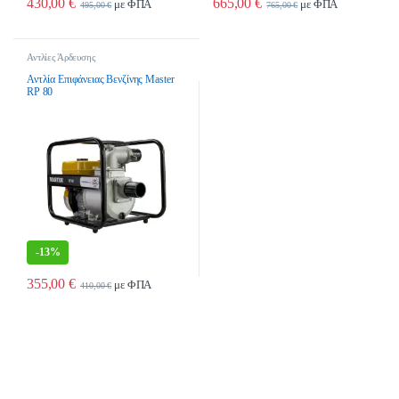
430,00
€
665,00
€
με ΦΠΑ
με ΦΠΑ
495,00
€
765,00
€
Αντλίες Άρδευσης
Αντλία Επιφάνειας Βενζίνης Master
RP 80
-
13%
355,00
€
με ΦΠΑ
410,00
€