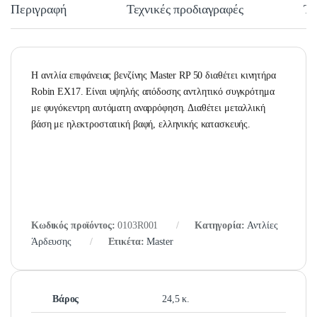
Περιγραφή
Τεχνικές προδιαγραφές
Τε
Η αντλία επιφάνειας βενζίνης Master RP 50 διαθέτει κινητήρα
Robin
EX17
. Είναι υψηλής απόδοσης αντλητικό συγκρότημα
με φυγόκεντρη αυτόματη αναρρόφηση. Διαθέτει μεταλλική
βάση με ηλεκτροστατική βαφή, ελληνικής κατασκευής.
Κωδικός προϊόντος:
0103R001
Κατηγορία:
Αντλίες
Άρδευσης
Ετικέτα:
Master
Βάρος
24,5 κ.