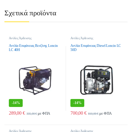
Σχετικά προϊόντα
Αντλίες Άρδευσης
Αντλίες Άρδευσης
Αντλία Επιφάνειας Βενζίνης Loncin
Αντλία Επιφάνειας Diesel Loncin LC
LC 40H
50D
-
14%
-
14%
289,00
€
700,00
€
με ΦΠΑ
με ΦΠΑ
335,00
€
810,00
€
Αντλίες Άρδευσης
Αντλίες Άρδευσης