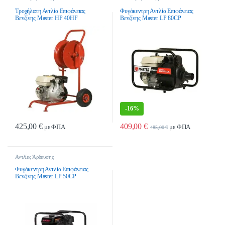
Τροχήλατη Αντλία Επιφάνειας
Φυγόκεντρη Αντλία Επιφάνειας
Βενζίνης Master HP 40HF
Βενζίνης Master LP 80CP
-
16%
425,00
€
409,00
€
με ΦΠΑ
με ΦΠΑ
485,00
€
Αντλίες Άρδευσης
Φυγόκεντρη Αντλία Επιφάνειας
Βενζίνης Master LP 50CP