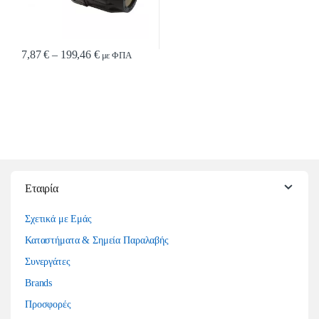
Price range: 7,87 € through 199,46 €
7,87
€
–
199,46
€
με ΦΠΑ
Αυτό το προϊόν έχει πολλαπλές παραλλαγές. Οι επιλογές μπορούν να επιλ
Εταιρία
Σχετικά με Εμάς
Καταστήματα & Σημεία Παραλαβής
Συνεργάτες
Brands
Προσφορές