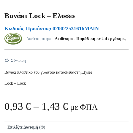
Βανάκι Lock – Ελυσεε
Κωδικός Προϊόντος: 020022531616ΜΑΙΝ
Διαθεσιμότητα :
Διαθέσιμο - Παράδοση σε 2-4 εργάσιμες
Σύγκριση
Βανάκι πλαστικό του γνωστού κατασκευαστή Elysee
Lock – Lock
Price range: 0,
0,93
€
–
1,43
€
με ΦΠΑ
Επιλέξτε Διατομή (Φ)