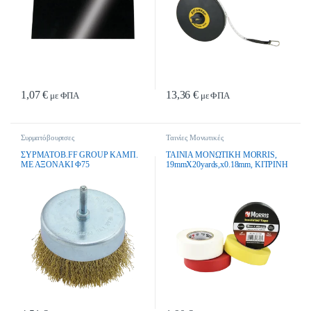
1,07
€
13,36
€
με ΦΠΑ
με ΦΠΑ
Συρματόβουρτσες
Ταινίες Μονωτικές
ΣΥΡΜΑΤΟΒ.FF GROUP ΚΑΜΠ.
ΤΑΙΝΙΑ ΜΟΝΩΤΙΚΗ MORRIS,
ΜΕ ΑΞΟΝΑΚΙ Φ75
19mmX20yards,x0.18mm, ΚΙΤΡΙΝΗ