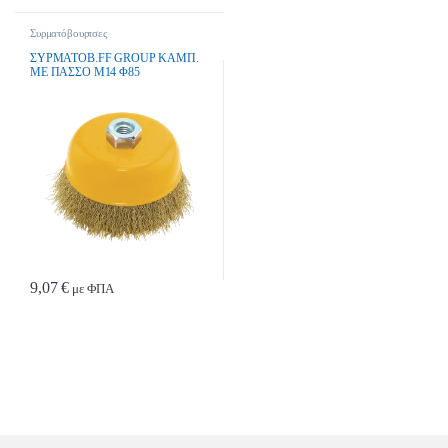
Συρματόβουρτσες
ΣΥΡΜΑΤΟΒ.FF GROUP ΚΑΜΠ.
ΜΕ ΠΑΣΣΟ Μ14 Φ85
9,07
€
με ΦΠΑ