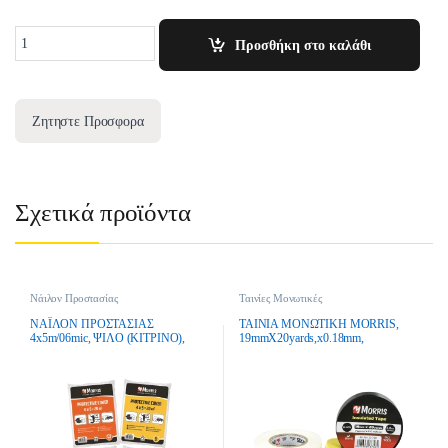
Quantity
Προσθήκη στο καλάθι
Ζητηστε Προσφορα
Σχετικά προϊόντα
Νάιλον Προστασίας
Ταινίες Μονωτικές
ΝΑΪΛΟΝ ΠΡΟΣΤΑΣΙΑΣ
ΤΑΙΝΙΑ ΜΟΝΩΤΙΚΗ MORRIS,
4x5m/06mic, ΨΙΛΟ (ΚΙΤΡΙΝΟ),
19mmX20yards,x0.18mm,
BENMAN
ΚΟΚΚΙΝΗ