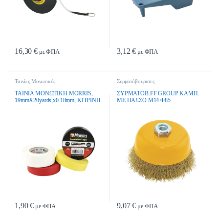
16,30
€
3,12
€
με ΦΠΑ
με ΦΠΑ
Ταινίες Μονωτικές
Συρματόβουρτσες
ΤΑΙΝΙΑ ΜΟΝΩΤΙΚΗ MORRIS,
ΣΥΡΜΑΤΟΒ.FF GROUP ΚΑΜΠ.
19mmX20yards,x0.18mm, ΚΙΤΡΙΝΗ
ΜΕ ΠΑΣΣΟ Μ14 Φ85
1,90
€
9,07
€
με ΦΠΑ
με ΦΠΑ