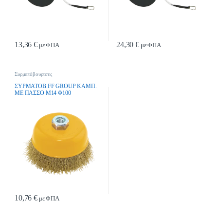
13,36
€
24,30
€
με ΦΠΑ
με ΦΠΑ
Συρματόβουρτσες
ΣΥΡΜΑΤΟΒ.FF GROUP ΚΑΜΠ.
ΜΕ ΠΑΣΣΟ Μ14 Φ100
10,76
€
με ΦΠΑ